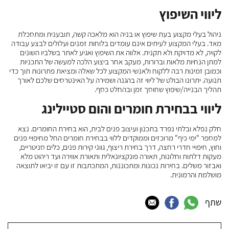
ליווי השיפוץ
ניהול בעלי מקצוע בעת שיפוץ או בניה הוא מלאכה קשה, תובענית ומתסכלת
מאד. בעלי המקצוע לעיתים אינם עומדים בלוחות זמנים ועלולים לבצע עבודה
לקויה, לא מדויקת ולא תקנית. אלווה את השיפוץ ואגיע לאתר בשלביו השונים
למתן הנחיות מלאות וברורות, מעקב אחר ביצוע הלכה למעשה של התכניות
וכמובן זמינות רבה ללקוח ולאנשי המקצוע לכל שאלה ומציאת פתרונות תוך כדי
תנועה. יתרונו הבולט של ליווי זה בהגנה ושמירה על האינטרסים שלכם לאורך
תהליך הבנייה/שיפוץ שחוסך זמן ובהחלט כסף.
ליווי בבחירת חומרים והום סטיילינג
חלק נפלא ובלתי נפרד בתכנון ועיצוב פנים לבית, הוא בחירת החומרים. נצא
למספר "ימי כיף" מרוכזים וממוקדים ללווי בבחירת חומרים החל מחיפויי פנים
וחוץ, חיפויי חדרי רחצה, דרך בחירת ריצוף, גווני קירות פנים, כלים סניטריים,
מעקות דלתות וחלונות, תאורה פונקציונאלית ותאורת אווירה ועד ריהוט מלא
ואבזור משלים. בחירות נכונות ומתכוננות, המתכתבות זו עם זו יביאו לתוצאה
מושלמת והרמונית.
שתף