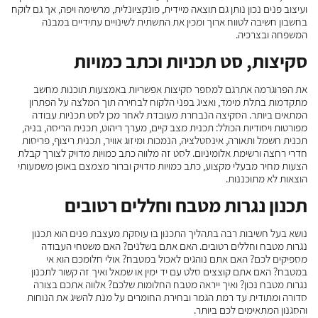
ועיצוב פנים נכון נותן גם תוצאה מיידית, פונקציונלית, מרשימה ויפה, אך גם לוקח
בחשבון חשיבה לטווח ארוך ומכין את התשתית לשינויים עתידיים במבנה
המשפחה ובצרכיה.
סקיצות, סט תכניות וכתב כמויות
את הפרוגרמה אתרגם למספר סקיצות אפשריות באמצעות תוכנות מחשב
מתקדמות בתלת מימד, ואציג בפני הלקוח לבחירה תוך המלצה על הפתרון
המתאים ביותר. הסקיצה הנבחרת מעובדת לאחר מכן לסט תכניות עבודה
מפורטות ויסודיות הכולל: תכנית מצב קיים, מערך ריהוט, תכנית הריסה, בניה,
תכנית חשמל ותאורה, אינסטלציה, הנמכות ומיזוג אוויר, תכנית ריצוף, פריסות
חדרי רחצה ורשימת אלומיניום. לסט זה מלווה כתב כמויות מדויק לצורך קבלת
הצעות מחיר מבעלי מקצוע, כתב כמויות מדויק וברור מצמצם באופן משמעותי
הוצאות לא מתוכננות.
תכנון נגרות מטבח וחללים רטובים
נושא בעל חשיבות רבה בתהליך התכנון בו עוסקת מעצבת פנים הוא תכנון
נגרות מטבח וחללים רטובים. האם אתם בשלנים? האם משטחי העבודה
מספיקים לכם? האם אתם נוהגים לאכול במטבח? אולי חלומכם הוא אי
במטבח? האם אתם קוצצים סלט עם יד ימין או שמאל ואיך זה קשור לתכנון
נגרות מטבח נכון? ואיך ייראה מטבח החלומות שלכם? אלווה אתכם בצורה
סדורה ומתודית עד רמת הגמר ובחירת החומרים על מנת להשיג את הנוחות
והסגנון המתאימים לכם ביותר.